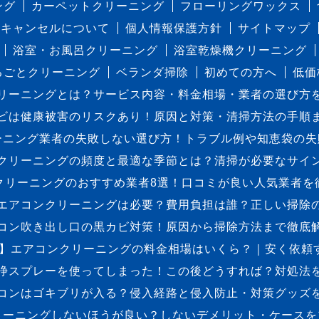
ング
カーペットクリーニング
フローリングワックス
キャンセルについて
個人情報保護方針
サイトマップ
浴室・お風呂クリーニング
浴室乾燥機クリーニング
るごとクリーニング
ベランダ掃除
初めての方へ
低価
リーニングとは？サービス内容・料金相場・業者の選び方
ビは健康被害のリスクあり！原因と対策・清掃方法の手順
ーニング業者の失敗しない選び方！トラブル例や知恵袋の失
クリーニングの頻度と最適な季節とは？清掃が必要なサイ
クリーニングのおすすめ業者8選！口コミが良い人気業者を
エアコンクリーニングは必要？費用負担は誰？正しい掃除
コン吹き出し口の黒カビ対策！原因から掃除方法まで徹底
最新】エアコンクリーニングの料金相場はいくら？｜安く依頼
浄スプレーを使ってしまった！この後どうすれば？対処法
コンはゴキブリが入る？侵入経路と侵入防止・対策グッズ
リーニングしないほうが良い？しないデメリット・ケースを