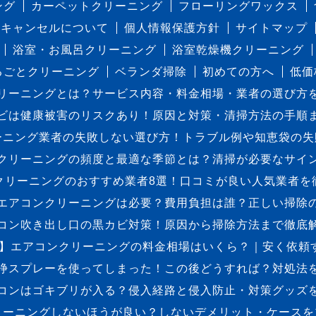
ング
カーペットクリーニング
フローリングワックス
キャンセルについて
個人情報保護方針
サイトマップ
浴室・お風呂クリーニング
浴室乾燥機クリーニング
るごとクリーニング
ベランダ掃除
初めての方へ
低価
リーニングとは？サービス内容・料金相場・業者の選び方
ビは健康被害のリスクあり！原因と対策・清掃方法の手順
ーニング業者の失敗しない選び方！トラブル例や知恵袋の失
クリーニングの頻度と最適な季節とは？清掃が必要なサイ
クリーニングのおすすめ業者8選！口コミが良い人気業者を
エアコンクリーニングは必要？費用負担は誰？正しい掃除
コン吹き出し口の黒カビ対策！原因から掃除方法まで徹底
最新】エアコンクリーニングの料金相場はいくら？｜安く依頼
浄スプレーを使ってしまった！この後どうすれば？対処法
コンはゴキブリが入る？侵入経路と侵入防止・対策グッズ
リーニングしないほうが良い？しないデメリット・ケースを