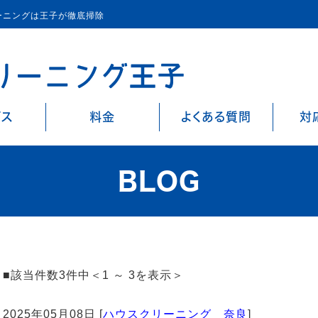
ーニングは王子が徹底掃除
ビス
料金
よくある質問
対
BLOG
■該当件数3件中＜1 ～ 3を表示＞
2025年05月08日 [
ハウスクリーニング 奈良
]