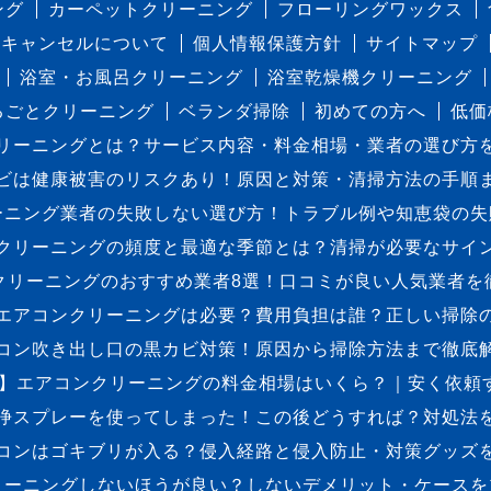
ング
カーペットクリーニング
フローリングワックス
キャンセルについて
個人情報保護方針
サイトマップ
浴室・お風呂クリーニング
浴室乾燥機クリーニング
るごとクリーニング
ベランダ掃除
初めての方へ
低価
リーニングとは？サービス内容・料金相場・業者の選び方
ビは健康被害のリスクあり！原因と対策・清掃方法の手順
ーニング業者の失敗しない選び方！トラブル例や知恵袋の失
クリーニングの頻度と最適な季節とは？清掃が必要なサイ
クリーニングのおすすめ業者8選！口コミが良い人気業者を
エアコンクリーニングは必要？費用負担は誰？正しい掃除
コン吹き出し口の黒カビ対策！原因から掃除方法まで徹底
最新】エアコンクリーニングの料金相場はいくら？｜安く依頼
浄スプレーを使ってしまった！この後どうすれば？対処法
コンはゴキブリが入る？侵入経路と侵入防止・対策グッズ
リーニングしないほうが良い？しないデメリット・ケースを