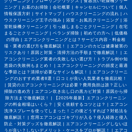
クリーニング
|
フローリングワックス
|
食器洗い乾燥機クリー
ニング
|
お墓のお掃除
|
会社概要
|
キャンセルについて
|
個人
情報保護方針
|
サイトマップ
|
ハウスクリーニングの流れ
|
ハ
ウスクリーニング王子の強み
|
浴室・お風呂クリーニング
|
浴
室乾燥機クリーニング
|
引っ越しまるごとクリーニング
|
在宅
まるごとクリーニング
|
ベランダ掃除
|
初めての方へ
|
低価格
の理由
|
エアコンクリーニングとは？サービス内容・料金相
場・業者の選び方を徹底解説！
|
エアコンのカビは健康被害の
リスクあり！原因と対策・清掃方法の手順まで徹底解説！
|
エ
アコンクリーニング業者の失敗しない選び方！トラブル例や知
恵袋の失敗例もまとめ！
|
エアコンクリーニングの頻度と最適
な季節とは？清掃が必要なサインも解説！
|
エアコンクリーニ
ングのおすすめ業者8選！口コミが良い人気業者を徹底比較！
|
賃貸のエアコンクリーニングは必要？費用負担は誰？正しい
掃除の進め方
|
エアコン吹き出し口の黒カビ対策！原因から掃
除方法まで徹底解説！
|
【2025年最新】エアコンクリーニン
グの料金相場はいくら？｜安く依頼するコツとは？
|
エアコン
洗浄スプレーを使ってしまった！この後どうすれば？対処法を
徹底解説！
|
窓用エアコンはゴキブリが入る？侵入経路と侵入
防止・対策グッズを徹底解説
|
エアコンクリーニングしないほ
うが良い？しないデメリット・ケースをプロが解説！
|
エアコ