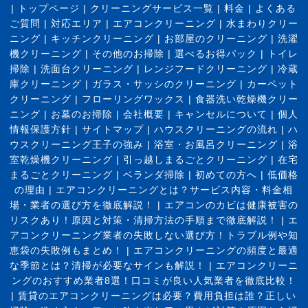
|
トップページ
|
クリーニングサービス一覧
|
料金
|
よくある
ご質問
|
対応エリア
|
エアコンクリーニング
|
水まわりクリー
ニング
|
キッチンクリーニング
|
お部屋のクリーニング
|
洗濯
機クリーニング
|
その他のお掃除
|
選べるお得パック
|
トイレ
掃除
|
洗面台クリーニング
|
レンジフードクリーニング
|
冷蔵
庫クリーニング
|
ガラス・サッシのクリーニング
|
カーペット
クリーニング
|
フローリングワックス
|
食器洗い乾燥機クリー
ニング
|
お墓のお掃除
|
会社概要
|
キャンセルについて
|
個人
情報保護方針
|
サイトマップ
|
ハウスクリーニングの流れ
|
ハ
ウスクリーニング王子の強み
|
浴室・お風呂クリーニング
|
浴
室乾燥機クリーニング
|
引っ越しまるごとクリーニング
|
在宅
まるごとクリーニング
|
ベランダ掃除
|
初めての方へ
|
低価格
の理由
|
エアコンクリーニングとは？サービス内容・料金相
場・業者の選び方を徹底解説！
|
エアコンのカビは健康被害の
リスクあり！原因と対策・清掃方法の手順まで徹底解説！
|
エ
アコンクリーニング業者の失敗しない選び方！トラブル例や知
恵袋の失敗例もまとめ！
|
エアコンクリーニングの頻度と最適
な季節とは？清掃が必要なサインも解説！
|
エアコンクリーニ
ングのおすすめ業者8選！口コミが良い人気業者を徹底比較！
|
賃貸のエアコンクリーニングは必要？費用負担は誰？正しい