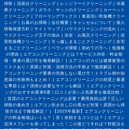
掃除
|
洗面台クリーニング
|
レンジフードクリーニング
|
冷蔵
庫クリーニング
|
ガラス・サッシのクリーニング
|
カーペット
クリーニング
|
フローリングワックス
|
食器洗い乾燥機クリー
ニング
|
お墓のお掃除
|
会社概要
|
キャンセルについて
|
個人
情報保護方針
|
サイトマップ
|
ハウスクリーニングの流れ
|
ハ
ウスクリーニング王子の強み
|
浴室・お風呂クリーニング
|
浴
室乾燥機クリーニング
|
引っ越しまるごとクリーニング
|
在宅
まるごとクリーニング
|
ベランダ掃除
|
初めての方へ
|
低価格
の理由
|
エアコンクリーニングとは？サービス内容・料金相
場・業者の選び方を徹底解説！
|
エアコンのカビは健康被害の
リスクあり！原因と対策・清掃方法の手順まで徹底解説！
|
エ
アコンクリーニング業者の失敗しない選び方！トラブル例や知
恵袋の失敗例もまとめ！
|
エアコンクリーニングの頻度と最適
な季節とは？清掃が必要なサインも解説！
|
エアコンクリーニ
ングのおすすめ業者8選！口コミが良い人気業者を徹底比較！
|
賃貸のエアコンクリーニングは必要？費用負担は誰？正しい
掃除の進め方
|
エアコン吹き出し口の黒カビ対策！原因から掃
除方法まで徹底解説！
|
【2025年最新】エアコンクリーニン
グの料金相場はいくら？｜安く依頼するコツとは？
|
エアコン
洗浄スプレーを使ってしまった！この後どうすれば？対処法を