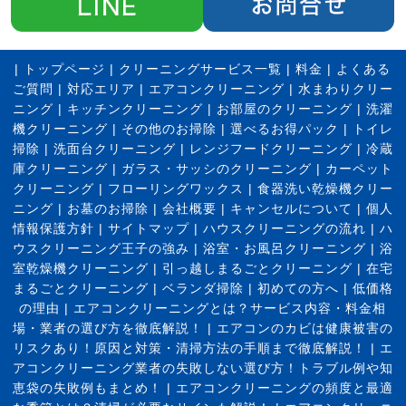
|
トップページ
|
クリーニングサービス一覧
|
料金
|
よくある
ご質問
|
対応エリア
|
エアコンクリーニング
|
水まわりクリー
ニング
|
キッチンクリーニング
|
お部屋のクリーニング
|
洗濯
機クリーニング
|
その他のお掃除
|
選べるお得パック
|
トイレ
掃除
|
洗面台クリーニング
|
レンジフードクリーニング
|
冷蔵
庫クリーニング
|
ガラス・サッシのクリーニング
|
カーペット
クリーニング
|
フローリングワックス
|
食器洗い乾燥機クリー
ニング
|
お墓のお掃除
|
会社概要
|
キャンセルについて
|
個人
情報保護方針
|
サイトマップ
|
ハウスクリーニングの流れ
|
ハ
ウスクリーニング王子の強み
|
浴室・お風呂クリーニング
|
浴
室乾燥機クリーニング
|
引っ越しまるごとクリーニング
|
在宅
まるごとクリーニング
|
ベランダ掃除
|
初めての方へ
|
低価格
の理由
|
エアコンクリーニングとは？サービス内容・料金相
場・業者の選び方を徹底解説！
|
エアコンのカビは健康被害の
リスクあり！原因と対策・清掃方法の手順まで徹底解説！
|
エ
アコンクリーニング業者の失敗しない選び方！トラブル例や知
恵袋の失敗例もまとめ！
|
エアコンクリーニングの頻度と最適