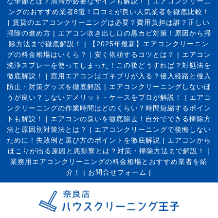
な季節とは？清掃が必要なサインも解説！
|
エアコンクリーニ
ングのおすすめ業者8選！口コミが良い人気業者を徹底比較！
|
賃貸のエアコンクリーニングは必要？費用負担は誰？正しい
掃除の進め方
|
エアコン吹き出し口の黒カビ対策！原因から掃
除方法まで徹底解説！
|
【2025年最新】エアコンクリーニン
グの料金相場はいくら？｜安く依頼するコツとは？
|
エアコン
洗浄スプレーを使ってしまった！この後どうすれば？対処法を
徹底解説！
|
窓用エアコンはゴキブリが入る？侵入経路と侵入
防止・対策グッズを徹底解説
|
エアコンクリーニングしないほ
うが良い？しないデメリット・ケースをプロが解説！
|
エアコ
ンクリーニングの作業時間はどのくらい？時間短縮するポイン
トも解説！
|
エアコンの臭いを徹底除去！自分でできる掃除方
法と原因別対策法とは？
|
エアコンクリーニングで後悔しない
ために！失敗例と選び方のポイントを徹底解説
|
エアコンから
ほこりが出る原因と悪影響とは？対策・掃除方法まで解説！
|
業務用エアコンクリーニングの料金相場とおすすめ業者を紹
介！
|
お問合せフォーム |