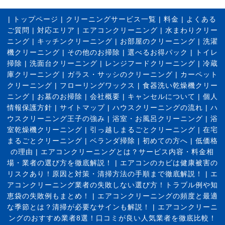
|
トップページ
|
クリーニングサービス一覧
|
料金
|
よくある
ご質問
|
対応エリア
|
エアコンクリーニング
|
水まわりクリー
ニング
|
キッチンクリーニング
|
お部屋のクリーニング
|
洗濯
機クリーニング
|
その他のお掃除
|
選べるお得パック
|
トイレ
掃除
|
洗面台クリーニング
|
レンジフードクリーニング
|
冷蔵
庫クリーニング
|
ガラス・サッシのクリーニング
|
カーペット
クリーニング
|
フローリングワックス
|
食器洗い乾燥機クリー
ニング
|
お墓のお掃除
|
会社概要
|
キャンセルについて
|
個人
情報保護方針
|
サイトマップ
|
ハウスクリーニングの流れ
|
ハ
ウスクリーニング王子の強み
|
浴室・お風呂クリーニング
|
浴
室乾燥機クリーニング
|
引っ越しまるごとクリーニング
|
在宅
まるごとクリーニング
|
ベランダ掃除
|
初めての方へ
|
低価格
の理由
|
エアコンクリーニングとは？サービス内容・料金相
場・業者の選び方を徹底解説！
|
エアコンのカビは健康被害の
リスクあり！原因と対策・清掃方法の手順まで徹底解説！
|
エ
アコンクリーニング業者の失敗しない選び方！トラブル例や知
恵袋の失敗例もまとめ！
|
エアコンクリーニングの頻度と最適
な季節とは？清掃が必要なサインも解説！
|
エアコンクリーニ
ングのおすすめ業者8選！口コミが良い人気業者を徹底比較！