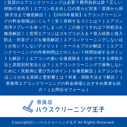
|
賃貸のエアコンクリーニングは必要？費用負担は誰？正しい
掃除の進め方
|
エアコン吹き出し口の黒カビ対策！原因から掃
除方法まで徹底解説！
|
【2025年最新】エアコンクリーニン
グの料金相場はいくら？｜安く依頼するコツとは？
|
エアコン
洗浄スプレーを使ってしまった！この後どうすれば？対処法を
徹底解説！
|
窓用エアコンはゴキブリが入る？侵入経路と侵入
防止・対策グッズを徹底解説
|
エアコンクリーニングしないほ
うが良い？しないデメリット・ケースをプロが解説！
|
エアコ
ンクリーニングの作業時間はどのくらい？時間短縮するポイン
トも解説！
|
エアコンの臭いを徹底除去！自分でできる掃除方
法と原因別対策法とは？
|
エアコンクリーニングで後悔しない
ために！失敗例と選び方のポイントを徹底解説
|
エアコンから
ほこりが出る原因と悪影響とは？対策・掃除方法まで解説！
|
業務用エアコンクリーニングの料金相場とおすすめ業者を紹
介！
|
お問合せフォーム |
Copyright(C) ハウスクリーニング王子 All Rights Reserved.