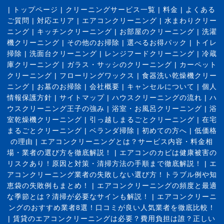
|
トップページ
|
クリーニングサービス一覧
|
料金
|
よくある
ご質問
|
対応エリア
|
エアコンクリーニング
|
水まわりクリー
ニング
|
キッチンクリーニング
|
お部屋のクリーニング
|
洗濯
機クリーニング
|
その他のお掃除
|
選べるお得パック
|
トイレ
掃除
|
洗面台クリーニング
|
レンジフードクリーニング
|
冷蔵
庫クリーニング
|
ガラス・サッシのクリーニング
|
カーペット
クリーニング
|
フローリングワックス
|
食器洗い乾燥機クリー
ニング
|
お墓のお掃除
|
会社概要
|
キャンセルについて
|
個人
情報保護方針
|
サイトマップ
|
ハウスクリーニングの流れ
|
ハ
ウスクリーニング王子の強み
|
浴室・お風呂クリーニング
|
浴
室乾燥機クリーニング
|
引っ越しまるごとクリーニング
|
在宅
まるごとクリーニング
|
ベランダ掃除
|
初めての方へ
|
低価格
の理由
|
エアコンクリーニングとは？サービス内容・料金相
場・業者の選び方を徹底解説！
|
エアコンのカビは健康被害の
リスクあり！原因と対策・清掃方法の手順まで徹底解説！
|
エ
アコンクリーニング業者の失敗しない選び方！トラブル例や知
恵袋の失敗例もまとめ！
|
エアコンクリーニングの頻度と最適
な季節とは？清掃が必要なサインも解説！
|
エアコンクリーニ
ングのおすすめ業者8選！口コミが良い人気業者を徹底比較！
|
賃貸のエアコンクリーニングは必要？費用負担は誰？正しい